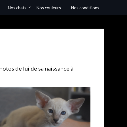
Nos chats
Nos couleurs
Nos conditions
hotos de lui de sa naissance à
le siamois (2) seal tabby point