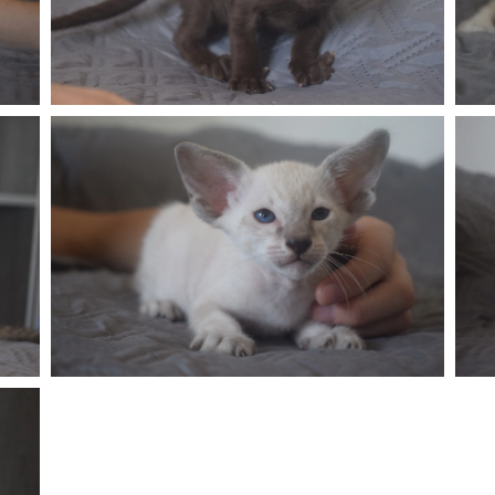
Réservé
 —
Bazar, mâle siamois seal point —
B
Réservé