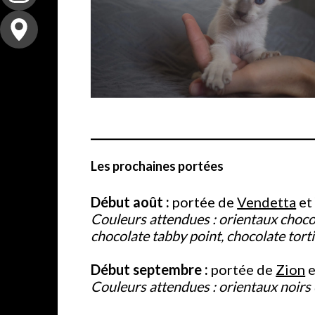
Femelle siamoise chocolate
point — Réservée
Les prochaines portées
Début août :
portée de
Vendetta
e
Couleurs attendues : orientaux chocola
chocolate tabby point, chocolate torti
Début septembre :
portée de
Zion
e
Couleurs attendues : orientaux noirs e