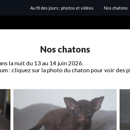
Au fil des jours : photos et vidéos
Nos chatons
Nos chatons
ns la nuit du 13 au 14 juin 2026.
m : cliquez sur la photo du chaton pour voir des p
Sid, mâle oriental chocolat —
Mâ