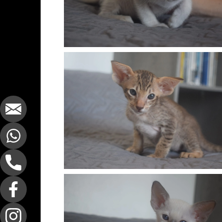
tabby point — Disponible
Mâle oriental chocolat tabby
Réservé