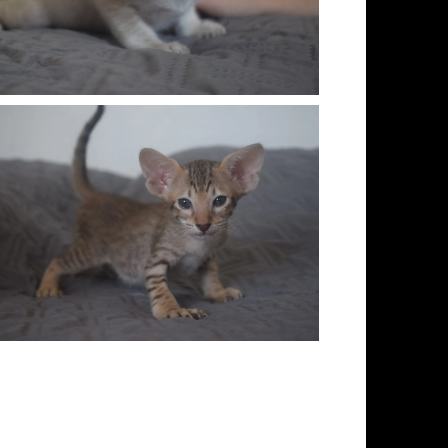
— Disponible
lue-Alizée, orientale chocolat
tabby — Réservée