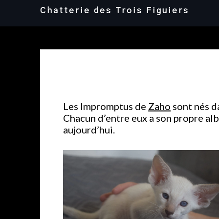
Skip
Chatterie des Trois Figuiers
to
content
Les Impromptus de
Zaho
sont nés da
Chacun d’entre eux a son propre albu
aujourd’hui.
Mâle siamois (3) chocolate