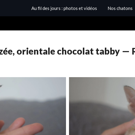
Au fil des jours : photos et vidéos
Nos chatons
zée, orientale chocolat tabby —
Posted
on
22
juillet
2026