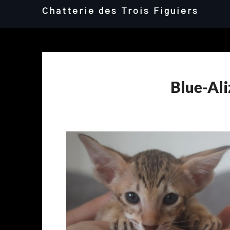
Skip
Chatterie des Trois Figuiers
to
content
Blue-Ali