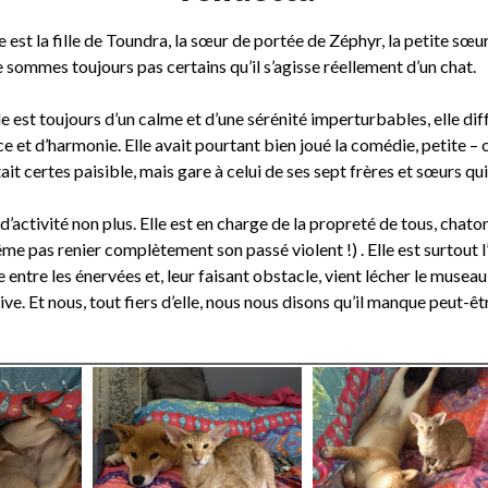
e est la fille de Toundra, la sœur de portée de Zéphyr, la petite sœ
e sommes toujours pas certains qu’il s’agisse réellement d’un chat.
 est toujours d’un calme et d’une sérénité imperturbables, elle diff
et d’harmonie. Elle avait pourtant bien joué la comédie, petite – ce
tait certes paisible, mais gare à celui de ses sept frères et sœurs q
ctivité non plus. Elle est en charge de la propreté de tous, chaton
me pas renier complètement son passé violent !) . Elle est surtout l
tte entre les énervées et, leur faisant obstacle, vient lécher le mus
 Et nous, tout fiers d’elle, nous nous disons qu’il manque peut-êt