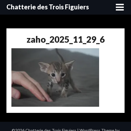
Skip
Chatterie des Trois Figuiers
to
content
zaho_2025_11_29_6
©2026 Chatterie des Trois Figuiers
| WordPress Theme by