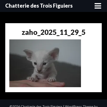
Skip
Chatterie des Trois Figuiers
to
content
zaho_2025_11_29_5
©2026 Chatterie des Trois Figuiers
| WordPress Theme by