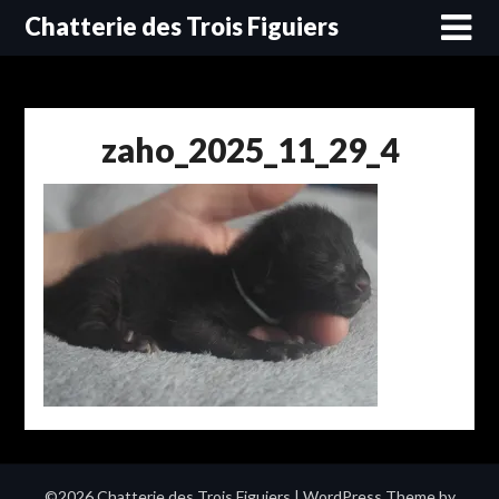
Skip
Chatterie des Trois Figuiers
to
content
zaho_2025_11_29_4
©2026 Chatterie des Trois Figuiers
| WordPress Theme by