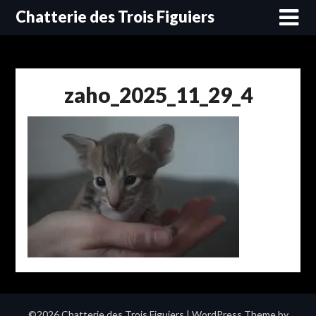
Skip
Chatterie des Trois Figuiers
to
content
zaho_2025_11_29_4
©2026 Chatterie des Trois Figuiers
| WordPress Theme by