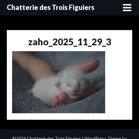
Skip
Chatterie des Trois Figuiers
to
content
zaho_2025_11_29_3
©2026 Chatterie des Trois Figuiers
| WordPress Theme by