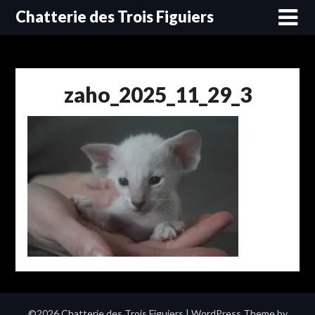
Skip
Chatterie des Trois Figuiers
to
content
zaho_2025_11_29_3
©2026 Chatterie des Trois Figuiers
| WordPress Theme by