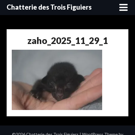
Skip
Chatterie des Trois Figuiers
to
content
zaho_2025_11_29_1
©2026 Chatterie des Trois Figuiers
| WordPress Theme by