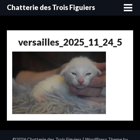
Skip
Chatterie des Trois Figuiers
to
content
versailles_2025_11_24_5
©2026 Chatterie des Trois Figuiers
| WordPress Theme by