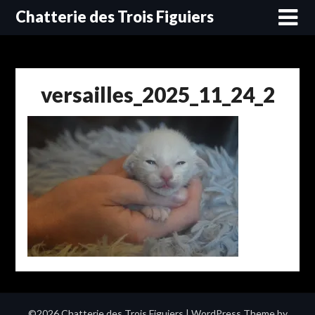
Skip
Chatterie des Trois Figuiers
to
content
versailles_2025_11_24_2
©2026 Chatterie des Trois Figuiers
| WordPress Theme by