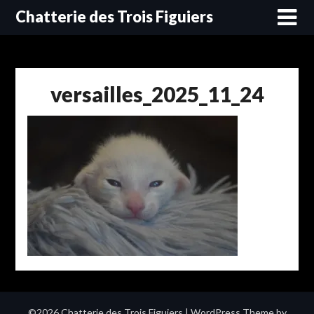
Skip
Chatterie des Trois Figuiers
to
content
versailles_2025_11_24
©2026 Chatterie des Trois Figuiers
| WordPress Theme by