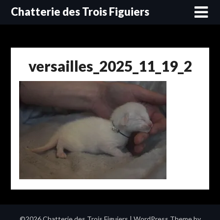
Skip
Chatterie des Trois Figuiers
to
content
versailles_2025_11_19_2
©2026 Chatterie des Trois Figuiers
| WordPress Theme by