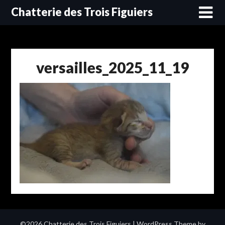
Skip
Chatterie des Trois Figuiers
to
content
versailles_2025_11_19
©2026 Chatterie des Trois Figuiers
| WordPress Theme by