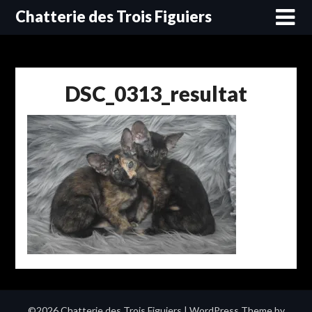
Skip
Chatterie des Trois Figuiers
to
content
DSC_0313_resultat
©2026 Chatterie des Trois Figuiers
| WordPress Theme by