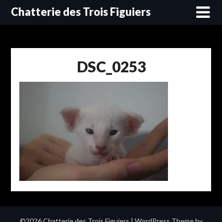
Skip
Chatterie des Trois Figuiers
to
content
DSC_0253
©2026 Chatterie des Trois Figuiers
| WordPress Theme by