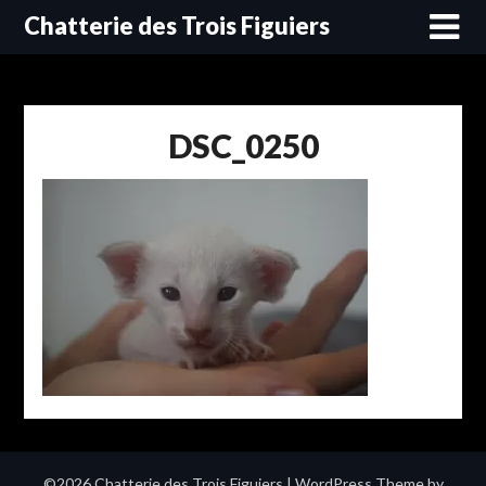
Skip
Chatterie des Trois Figuiers
to
content
DSC_0250
©2026 Chatterie des Trois Figuiers
| WordPress Theme by