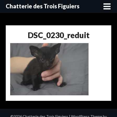
Skip
Chatterie des Trois Figuiers
to
content
DSC_0230_reduit
©2026 Chatterie des Trois Figuiers
| WordPress Theme by