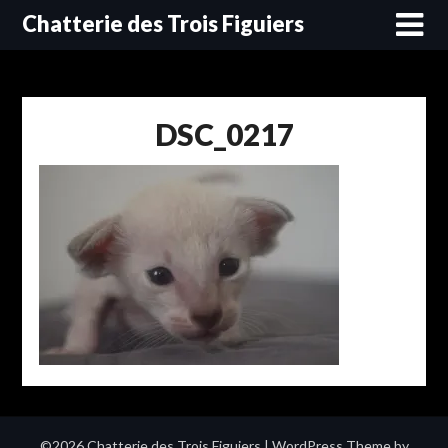
Skip
Chatterie des Trois Figuiers
to
content
DSC_0217
©2026 Chatterie des Trois Figuiers
| WordPress Theme by