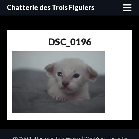
Skip
Chatterie des Trois Figuiers
to
content
DSC_0196
©2026 Chatterie des Trois Figuiers
| WordPress Theme by