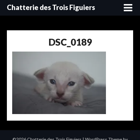
Skip
Chatterie des Trois Figuiers
to
content
DSC_0189
©2026 Chatterie des Trois Figuiers
| WordPress Theme by