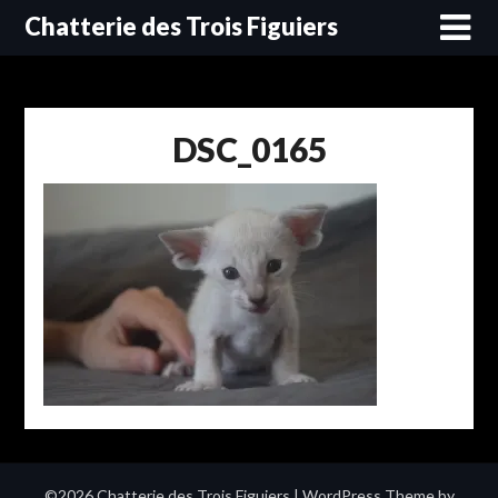
Skip
Chatterie des Trois Figuiers
to
content
DSC_0165
©2026 Chatterie des Trois Figuiers
| WordPress Theme by