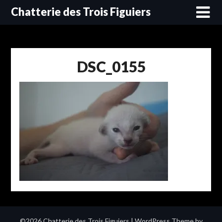
Skip
Chatterie des Trois Figuiers
to
content
DSC_0155
©2026 Chatterie des Trois Figuiers
| WordPress Theme by