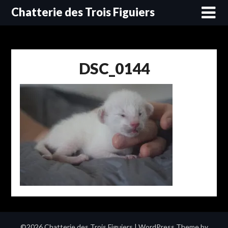
Skip
Chatterie des Trois Figuiers
to
content
DSC_0144
©2026 Chatterie des Trois Figuiers
| WordPress Theme by