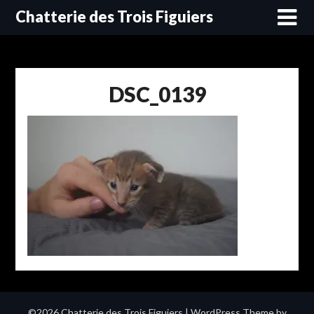
Skip
Chatterie des Trois Figuiers
to
content
DSC_0139
©2026 Chatterie des Trois Figuiers
| WordPress Theme by