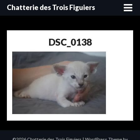
Skip
Chatterie des Trois Figuiers
to
content
DSC_0138
©2026 Chatterie des Trois Figuiers
| WordPress Theme by