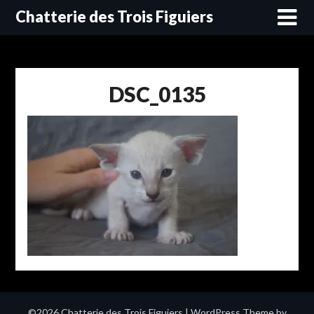
Skip
Chatterie des Trois Figuiers
to
content
DSC_0135
©2026 Chatterie des Trois Figuiers
| WordPress Theme by