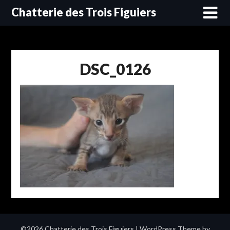
Skip
Chatterie des Trois Figuiers
to
content
DSC_0126
©2026 Chatterie des Trois Figuiers
| WordPress Theme by