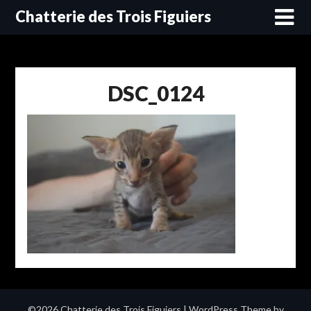
Skip
Chatterie des Trois Figuiers
to
content
DSC_0124
©2026 Chatterie des Trois Figuiers
| WordPress Theme by