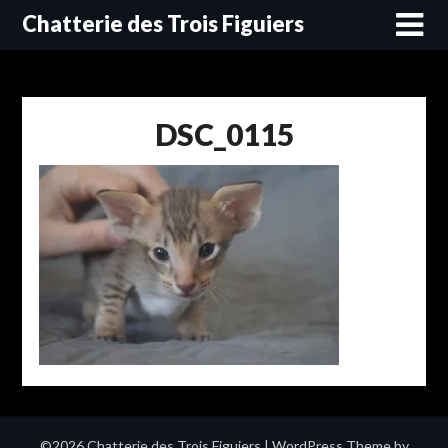
Skip
Chatterie des Trois Figuiers
to
content
DSC_0115
©2026 Chatterie des Trois Figuiers
| WordPress Theme by