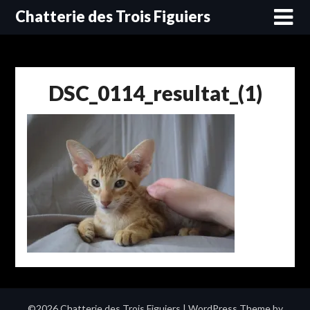
Skip
Chatterie des Trois Figuiers
to
content
DSC_0114_resultat_(1)
©2026 Chatterie des Trois Figuiers
| WordPress Theme by