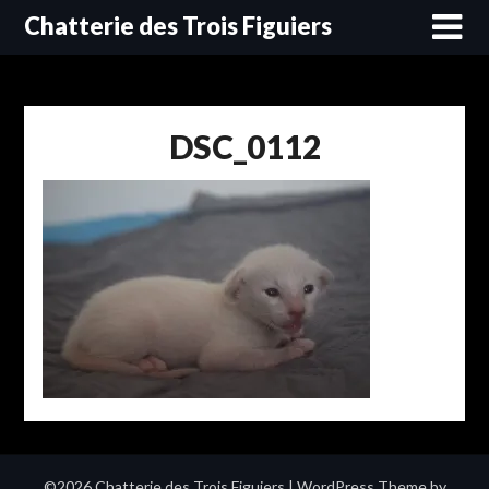
Skip
Chatterie des Trois Figuiers
to
content
DSC_0112
©2026 Chatterie des Trois Figuiers
| WordPress Theme by