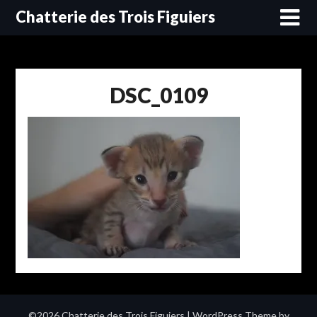
Skip
Chatterie des Trois Figuiers
to
content
DSC_0109
©2026 Chatterie des Trois Figuiers
| WordPress Theme by