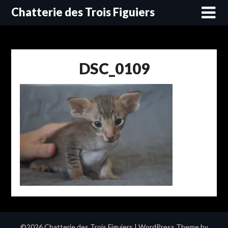
Skip
Chatterie des Trois Figuiers
to
content
DSC_0109
©2026 Chatterie des Trois Figuiers
| WordPress Theme by