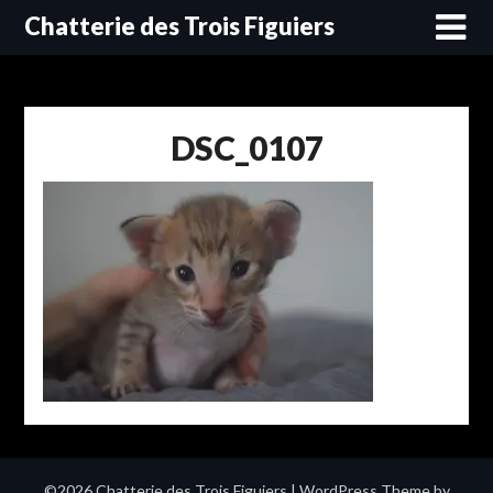
Skip
Chatterie des Trois Figuiers
to
content
DSC_0107
©2026 Chatterie des Trois Figuiers
| WordPress Theme by