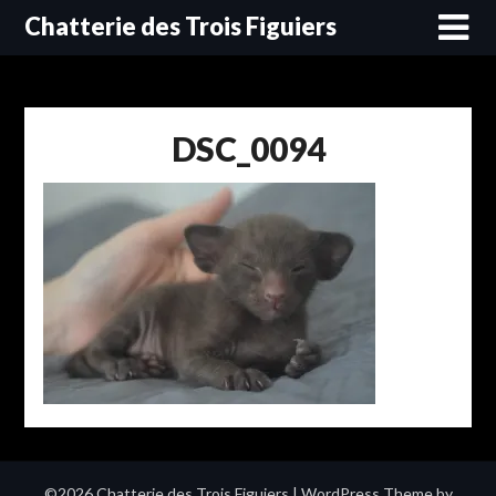
Skip
Chatterie des Trois Figuiers
to
content
DSC_0094
©2026 Chatterie des Trois Figuiers
| WordPress Theme by