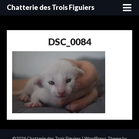
Skip
Chatterie des Trois Figuiers
to
content
DSC_0084
©2026 Chatterie des Trois Figuiers
| WordPress Theme by