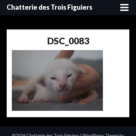
Skip
Chatterie des Trois Figuiers
to
content
DSC_0083
©2026 Chatterie des Trois Figuiers
| WordPress Theme by