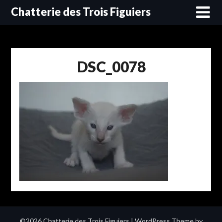
Skip
Chatterie des Trois Figuiers
to
content
DSC_0078
©2026 Chatterie des Trois Figuiers
| WordPress Theme by