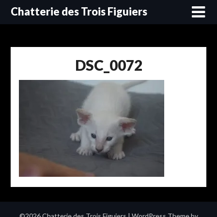
Skip
Chatterie des Trois Figuiers
to
content
DSC_0072
©2026 Chatterie des Trois Figuiers
| WordPress Theme by