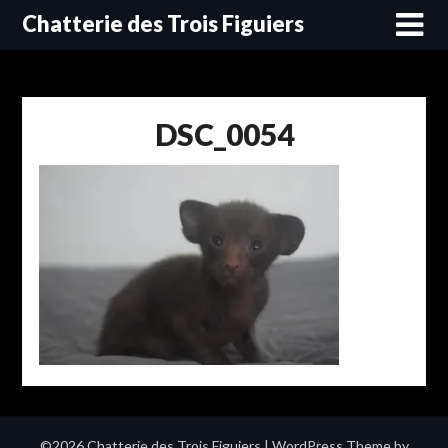
Skip
Chatterie des Trois Figuiers
to
content
DSC_0054
©2026 Chatterie des Trois Figuiers
| WordPress Theme by