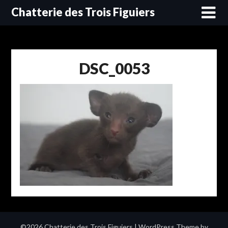
Skip
Chatterie des Trois Figuiers
to
content
DSC_0053
©2026 Chatterie des Trois Figuiers
| WordPress Theme by