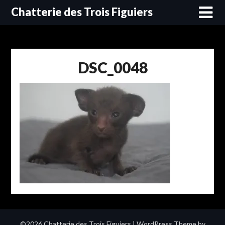
Skip
Chatterie des Trois Figuiers
to
content
DSC_0048
©2026 Chatterie des Trois Figuiers
| WordPress Theme by