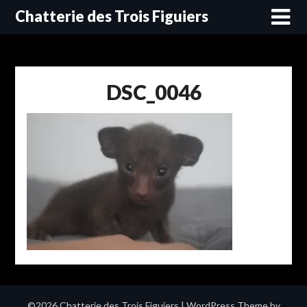
Skip
Chatterie des Trois Figuiers
to
content
DSC_0046
©2026 Chatterie des Trois Figuiers
| WordPress Theme by