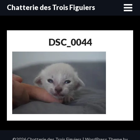
Skip
Chatterie des Trois Figuiers
to
content
DSC_0044
©2026 Chatterie des Trois Figuiers
| WordPress Theme by