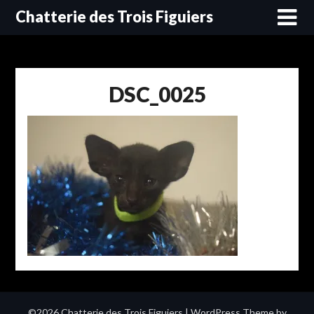
Skip
Chatterie des Trois Figuiers
to
content
DSC_0025
©2026 Chatterie des Trois Figuiers
| WordPress Theme by