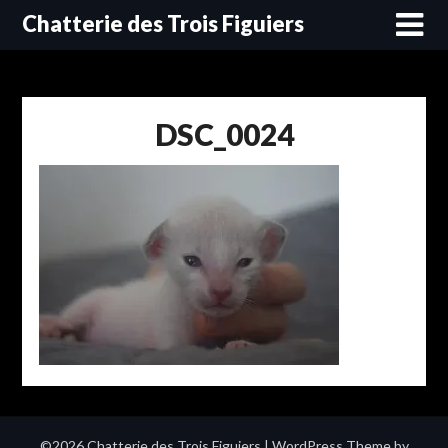
Skip
Chatterie des Trois Figuiers
to
content
DSC_0024
©2026 Chatterie des Trois Figuiers
| WordPress Theme by