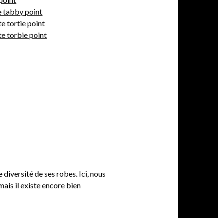
e tabby point
e tortie point
e torbie point
diversité de ses robes. Ici, nous
mais il existe encore bien