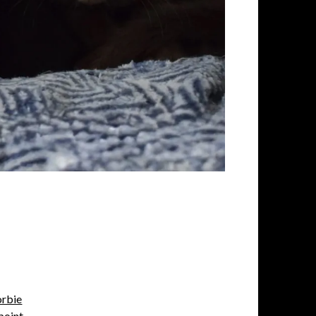
orbie
point