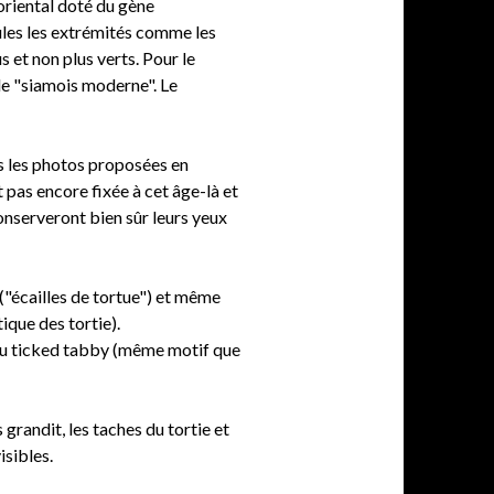
 oriental doté du gène
seules les extrémités comme les
s et non plus verts. Pour le
lle "siamois moderne". Le
es les photos proposées en
t pas encore fixée à cet âge-là et
conserveront bien sûr leurs yeux
 ("écailles de tortue") et même
ique des tortie).
t du ticked tabby (même motif que
 grandit, les taches du tortie et
isibles.