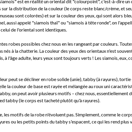
iamois" est en réalité un oriental dit "colourpoint", c'est-à-dire un
s sur la distribution de la couleur (le corps reste blanc/crème, et 
e museau sont colorées) et sur la couleur des yeux, qui sont alors bleu
el, aussi appelé "siamois thaï" ou "siamois à tête ronde", on l'appe
elui de l'oriental sont identiques.
entes robes possibles chez nous en les rangeant par couleurs. Tout
ns nés à la chatterie. La couleur des yeux des orientaux n'est souven
, à l'âge adulte, leurs yeux sont toujours verts ! Les siamois, eux, 
ur peut se décliner en robe solide (unie), tabby (à rayures), tortie
lle la couleur de base est rayée et mélangée au roux uni caractérist
 tabby, on peut avoir plusieurs motifs – chez nous, essentiellemen
ed tabby (le corps est tacheté plutôt qu'à rayures).
bie, les motifs de la robe n'évoluent pas. Simplement, comme le corps
ayures ou les petits points du tabby s'espacent, ce qui les rend plus v