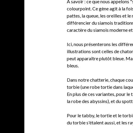
À savoir : ce que nous appelons "s
colourpoint. Ce gène agit à la foi
pattes, la queue, les oreilles et l
différencier du siamois traditionn
caractère du siamois moderne et c
Ici, nous présenterons les différ
illustrations sont celles de chato
peut apparaître plutôt bleue. Mais
bleus.
Dans notre chatterie, chaque coule
torbie (une robe tortie dans laque
En plus de ces variantes, pour le
la robe des abyssins), et du spott
Pour le tabby, le tortie et le tor
du torbie s'étalent aussi, et les r