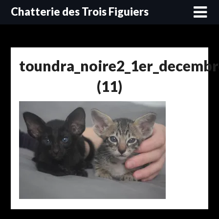
Skip
Chatterie des Trois Figuiers
to
content
toundra_noire2_1er_decembr
(11)